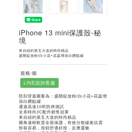
iPhone 13 mini保護殼-秘
境
來自紐約第五大道的時尚精品
盛開綻放粉/白小花+花蕊增添白鑽點綴
規格:個
LINE諮詢客服
防刮背蓋圖案為：盛開綻放粉/白小花+花蕊增
添白鑽點綴
通過高達10呎防摔測試
全美時尚3C配件銷售冠軍
來自紐約第五大道的時尚精品
圓角邊框軟質全面保護，有效分散緩衝抗震
拆裝容易，按鈕舒適好按，反應靈敏