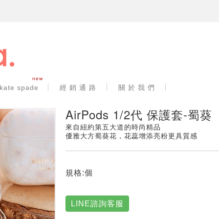
new
kate spade
經 銷 通 路
關 於 我 們
AirPods 1/2代 保護套-蜀葵
來自紐約第五大道的時尚精品
優雅大方蜀葵花，花蕊增添亮粉更具質感
規格:個
LINE諮詢客服