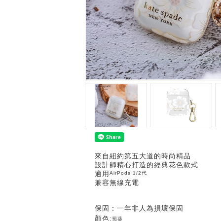
來自紐約第五大道的時尚精品
設計師精心打造的經典花色款式
適用
AirPods 1/2代
兼容無線充電
保固：一年非人為損壞保固
顏色:
蜀葵