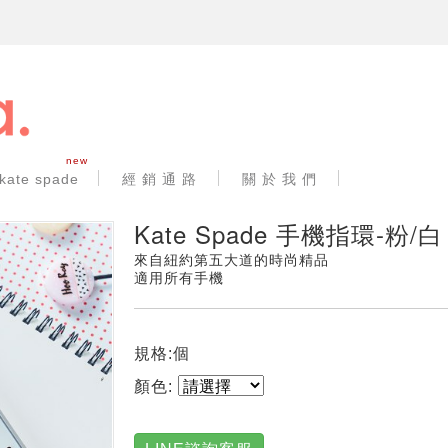
new
kate spade
經 銷 通 路
關 於 我 們
Kate Spade 手機指環-粉/白
來自紐約第五大道的時尚精品
適用所有手機
規格:個
顏色: