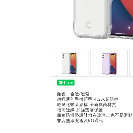
顏色：全透/透紫
超輕薄的手機鎧甲 4.2米超防摔
輕量化蜂巢結構 全新抗菌材質
增高邊緣 加強螢幕保護
四角防滑墊設計放在玻璃上也不易滑動
兼容無線充電及5G通訊