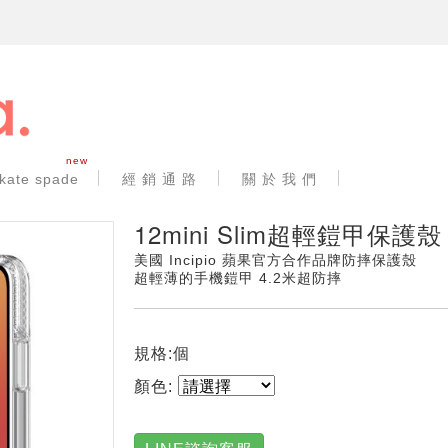
new
kate spade
經 銷 通 路
關 於 我 們
12mini Slim超輕鎧甲保護殼
美國 Incipio 蘋果官方合作品牌防摔保護殼
超輕薄的手機鎧甲 4.2米超防摔
規格:個
顏色: