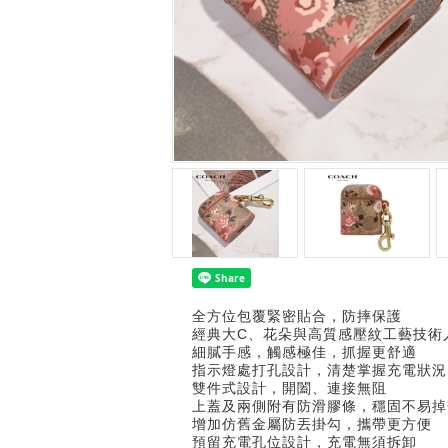
全方位包覆緊密貼合，防摔保護
經典大C、花朵與高質感壓紋工藝技術
細膩手感，觸感極佳，抓握更舒適
指示燈處打孔設計，清楚掌握充電狀況
雙件式設計，開闔、連接無阻
上蓋及兩側附有防滑膠條，穩固不易掉
增加仿舊金屬防丟掛勾，攜帶更方便
預留充電孔位設計，充電無須拆卸