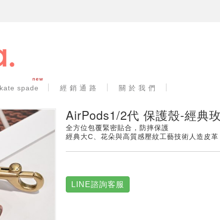
new
kate spade
經 銷 通 路
關 於 我 們
AirPods1/2代 保護殼-經典
全方位包覆緊密貼合，防摔保護
經典大C、花朵與高質感壓紋工藝技術人造皮革
LINE諮詢客服