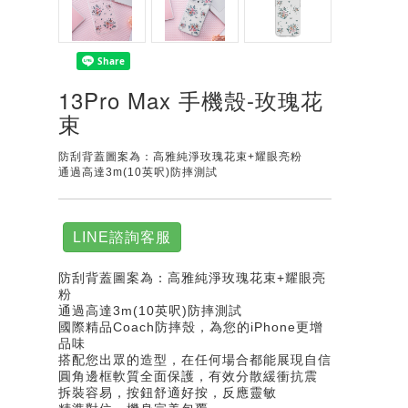
13Pro Max 手機殼-玫瑰花
束
防刮背蓋圖案為：高雅純淨玫瑰花束+耀眼亮粉
通過高達3m(10英呎)防摔測試
LINE諮詢客服
防刮背蓋圖案為：高雅純淨玫瑰花束+耀眼亮
粉
通過高達3m(10英呎)防摔測試
國際精品Coach防摔殼，為您的iPhone更增
品味
搭配您出眾的造型，在任何場合都能展現自信
圓角邊框軟質全面保護，有效分散緩衝抗震
拆裝容易，按鈕舒適好按，反應靈敏