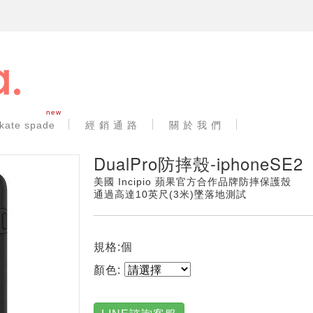
new
kate spade
經 銷 通 路
關 於 我 們
DualPro防摔殼-iphoneSE2
美國 Incipio 蘋果官方合作品牌防摔保護殼
通過高達10英尺(3米)墜落地測試
規格:個
顏色: