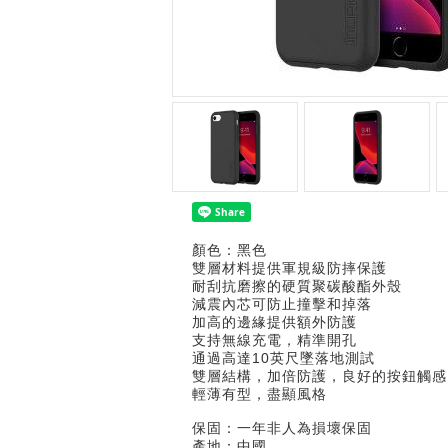
顏色：黑色
雙層材料提供軍規級防摔保護
耐刮抗磨擦的硬質聚碳酸酯外殼
減震內芯可防止撞擊和掉落
加高的邊緣提供額外防護
支持無線充電，精準開孔
通過高達10英尺墜落地測試
雙層結構，加倍防護，良好的按鈕觸感
輕薄有型，盡顯風格
保固：一年非人為損壞保固
產地：中國