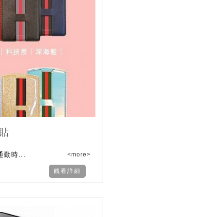
背貼
勤時...
<more>
觀看詳細