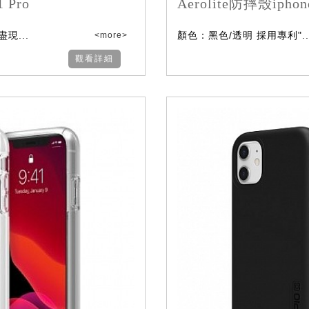
 Pro
Aerolite防摔殼iphon
現...
顏色：黑色/透明 採用專利"..
<more>
觀看詳細