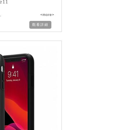
e11
.
<more>
觀看詳細