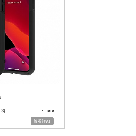
o
...
<more>
觀看詳細