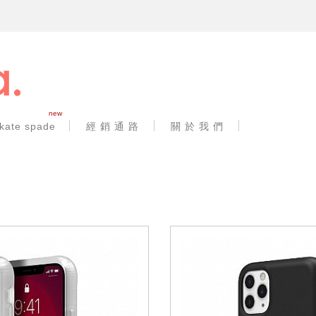
new
kate spade
經 銷 通 路
關 於 我 們