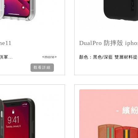
ne11
DualPro 防摔殼 ipho
軍...
顏色：黑色/深藍 雙層材料提供
<more>
觀看詳細