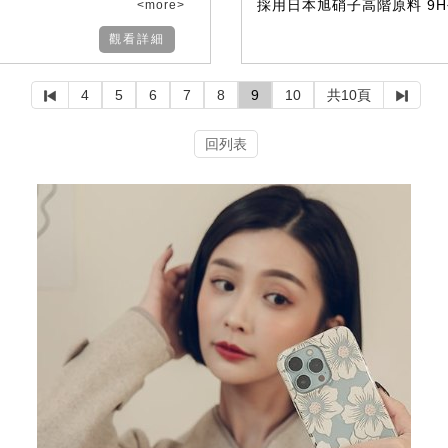
採用日本旭硝子高階原料 9H硬
<more>
觀看詳細
4
5
6
7
8
9
10
共10頁
回列表