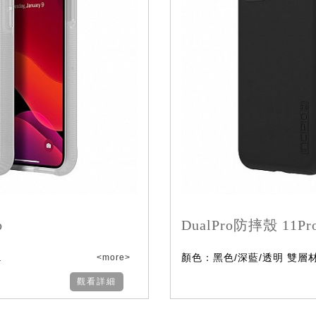
o
DualPro防摔殼 11Pr
.
顏色：黑色/深藍/透明 雙層材料
<more>
觀看詳細